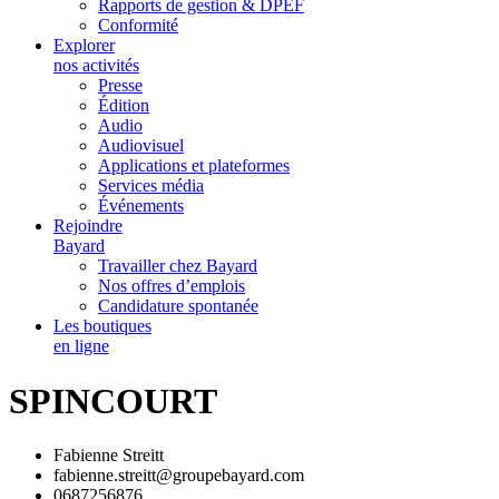
Rapports de gestion & DPEF
Conformité
Explorer
nos activités
Presse
Édition
Audio
Audiovisuel
Applications et plateformes
Services média
Événements
Rejoindre
Bayard
Travailler chez Bayard
Nos offres d’emplois
Candidature spontanée
Les boutiques
en ligne
SPINCOURT
Fabienne Streitt
fabienne.streitt@groupebayard.com
0687256876