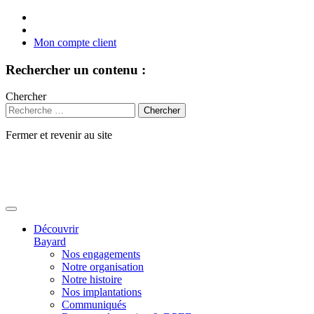
Mon compte client
Rechercher un contenu :
Chercher
Fermer et revenir au site
Aller
au
contenu
Découvrir
Bayard
Nos engagements
Notre organisation
Notre histoire
Nos implantations
Communiqués