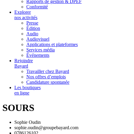
Rapports de gestion & DPEF
Conformité
Explorer
nos activités
Presse
Édition
Audio
Audiovisuel
Applications et plateformes
Services média
Événements
Rejoindre
Bayard
Travailler chez Bayard
Nos offres d’emplois
Candidature spontanée
Les boutiques
en ligne
SOURS
Sophie Oudin
sophie.oudin@groupebayard.com
0786126102