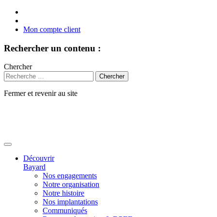
Mon compte client
Rechercher un contenu :
Chercher
Fermer et revenir au site
Aller
au
contenu
Découvrir
Bayard
Nos engagements
Notre organisation
Notre histoire
Nos implantations
Communiqués