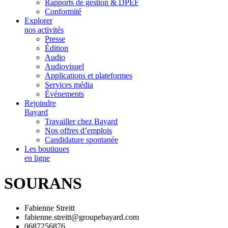
Rapports de gestion & DPEF
Conformité
Explorer
nos activités
Presse
Édition
Audio
Audiovisuel
Applications et plateformes
Services média
Événements
Rejoindre
Bayard
Travailler chez Bayard
Nos offres d’emplois
Candidature spontanée
Les boutiques
en ligne
SOURANS
Fabienne Streitt
fabienne.streitt@groupebayard.com
0687256876