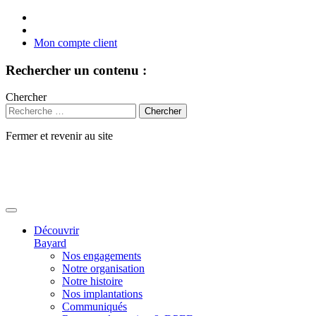
Mon compte client
Rechercher un contenu :
Chercher
Fermer et revenir au site
Aller
au
contenu
Découvrir
Bayard
Nos engagements
Notre organisation
Notre histoire
Nos implantations
Communiqués