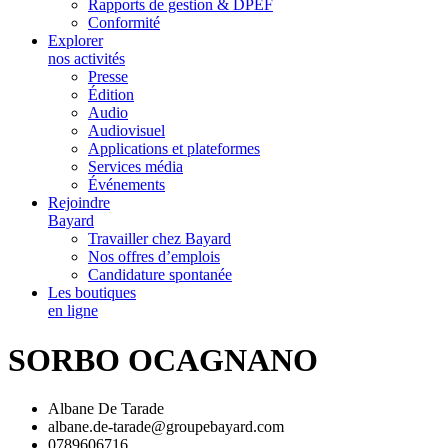
Rapports de gestion & DPEF
Conformité
Explorer
nos activités
Presse
Édition
Audio
Audiovisuel
Applications et plateformes
Services média
Événements
Rejoindre
Bayard
Travailler chez Bayard
Nos offres d’emplois
Candidature spontanée
Les boutiques
en ligne
SORBO OCAGNANO
Albane De Tarade
albane.de-tarade@groupebayard.com
0789606716