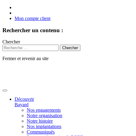
Mon compte client
Rechercher un contenu :
Chercher
Fermer et revenir au site
Aller
au
contenu
Découvrir
Bayard
Nos engagements
Notre organisation
Notre histoire
Nos implantations
Communiqués