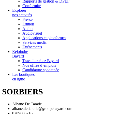
Rapports de gestion & DPEF
Conformité
Explorer
nos activités
Presse
Édition
Audio
Audiovisuel
Applications et plateformes
Services média
Événements
Rejoindre
Bayard
Travailler chez Bayard
Nos offres d’emplois
Candidature spontanée
Les boutiques
en ligne
SORBIERS
Albane De Tarade
albane.de-tarade@groupebayard.com
0789606716