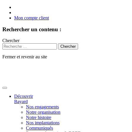
Mon compte client
Rechercher un contenu :
Chercher
Fermer et revenir au site
Aller
au
contenu
Découvrir
Bayard
Nos engagements
Notre organisation
Notre histoire
Nos implantations
Communiqués