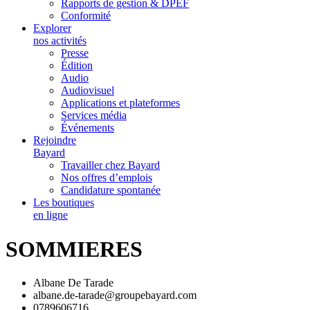
Rapports de gestion & DPEF
Conformité
Explorer
nos activités
Presse
Édition
Audio
Audiovisuel
Applications et plateformes
Services média
Événements
Rejoindre
Bayard
Travailler chez Bayard
Nos offres d’emplois
Candidature spontanée
Les boutiques
en ligne
SOMMIERES
Albane De Tarade
albane.de-tarade@groupebayard.com
0789606716