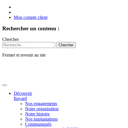
Mon compte client
Rechercher un contenu :
Chercher
Fermer et revenir au site
Aller
au
contenu
Découvrir
Bayard
Nos engagements
Notre organisation
Notre histoire
Nos implantations
Communiqués