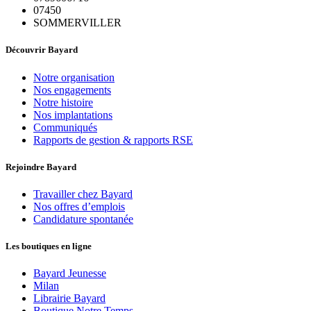
07450
SOMMERVILLER
Découvrir Bayard
Notre organisation
Nos engagements
Notre histoire
Nos implantations
Communiqués
Rapports de gestion & rapports RSE
Rejoindre Bayard
Travailler chez Bayard
Nos offres d’emplois
Candidature spontanée
Les boutiques en ligne
Bayard Jeunesse
Milan
Librairie Bayard
Boutique Notre Temps