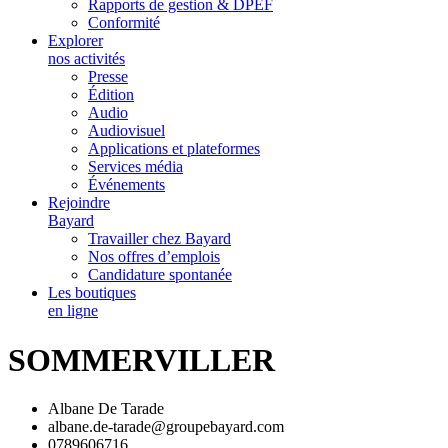
Rapports de gestion & DPEF
Conformité
Explorer
nos activités
Presse
Édition
Audio
Audiovisuel
Applications et plateformes
Services média
Événements
Rejoindre
Bayard
Travailler chez Bayard
Nos offres d’emplois
Candidature spontanée
Les boutiques
en ligne
SOMMERVILLER
Albane De Tarade
albane.de-tarade@groupebayard.com
0789606716