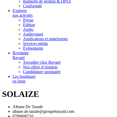
Rapports de gestion & DPEF
Conformité
Explorer
nos activités
Presse
Édition
Audio
Audiovisuel
Applications et plateformes
Services média
Événements
Rejoindre
Bayard
Travailler chez Bayard
Nos offres d’emplois
Candidature spontanée
Les boutiques
en ligne
SOLAIZE
Albane De Tarade
albane.de-tarade@groupebayard.com
0789606716