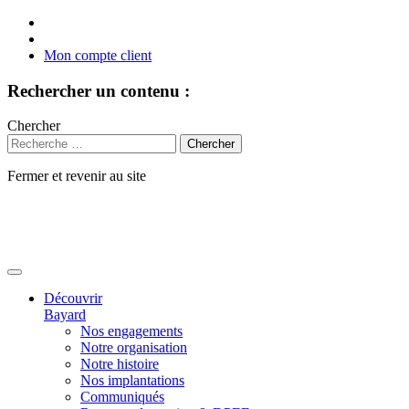
Mon compte client
Rechercher un contenu :
Chercher
Fermer et revenir au site
Aller
au
contenu
Découvrir
Bayard
Nos engagements
Notre organisation
Notre histoire
Nos implantations
Communiqués