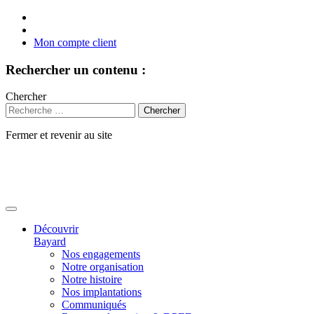
Mon compte client
Rechercher un contenu :
Chercher
Fermer et revenir au site
Aller
au
contenu
Découvrir
Bayard
Nos engagements
Notre organisation
Notre histoire
Nos implantations
Communiqués