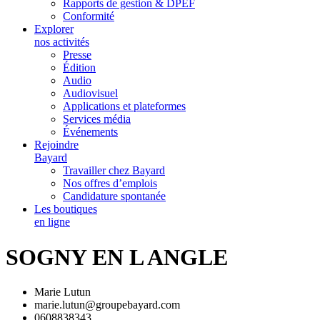
Rapports de gestion & DPEF
Conformité
Explorer
nos activités
Presse
Édition
Audio
Audiovisuel
Applications et plateformes
Services média
Événements
Rejoindre
Bayard
Travailler chez Bayard
Nos offres d’emplois
Candidature spontanée
Les boutiques
en ligne
SOGNY EN L ANGLE
Marie Lutun
marie.lutun@groupebayard.com
0608838343