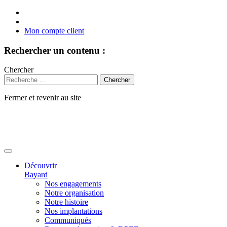
Mon compte client
Rechercher un contenu :
Chercher
Fermer et revenir au site
Aller
au
contenu
Découvrir
Bayard
Nos engagements
Notre organisation
Notre histoire
Nos implantations
Communiqués