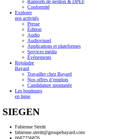
Rapports de gestion & DPEF
Conformité
Explorer
nos activités
Presse
Édition
Audio
Audiovisuel
Applications et plateformes
Services média
Événements
Rejoindre
Bayard
Travailler chez Bayard
Nos offres d’emplois
Candidature spontanée
Les boutiques
en ligne
SIEGEN
Fabienne Streitt
fabienne.streitt@groupebayard.com
0687256876