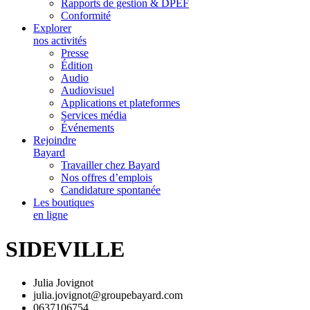
Rapports de gestion & DPEF
Conformité
Explorer
nos activités
Presse
Édition
Audio
Audiovisuel
Applications et plateformes
Services média
Événements
Rejoindre
Bayard
Travailler chez Bayard
Nos offres d’emplois
Candidature spontanée
Les boutiques
en ligne
SIDEVILLE
Julia Jovignot
julia.jovignot@groupebayard.com
0637106754