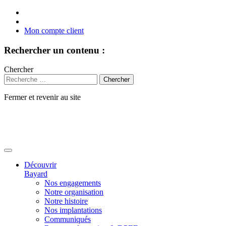
Mon compte client
Rechercher un contenu :
Chercher
Fermer et revenir au site
Aller
au
contenu
Découvrir
Bayard
Nos engagements
Notre organisation
Notre histoire
Nos implantations
Communiqués