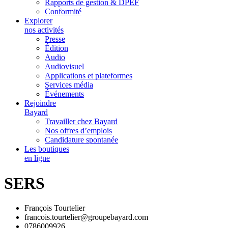
Rapports de gestion & DPEF
Conformité
Explorer
nos activités
Presse
Édition
Audio
Audiovisuel
Applications et plateformes
Services média
Événements
Rejoindre
Bayard
Travailler chez Bayard
Nos offres d’emplois
Candidature spontanée
Les boutiques
en ligne
SERS
François Tourtelier
francois.tourtelier@groupebayard.com
0786009926