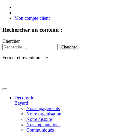
Mon compte client
Rechercher un contenu :
Chercher
Fermer et revenir au site
Aller
au
contenu
Découvrir
Bayard
Nos engagements
Notre organisation
Notre histoire
Nos implantations
Communiqués