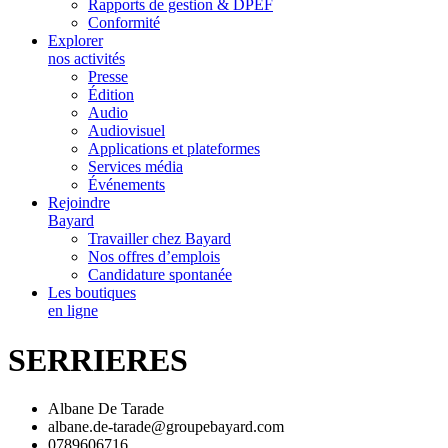
Rapports de gestion & DPEF
Conformité
Explorer
nos activités
Presse
Édition
Audio
Audiovisuel
Applications et plateformes
Services média
Événements
Rejoindre
Bayard
Travailler chez Bayard
Nos offres d’emplois
Candidature spontanée
Les boutiques
en ligne
SERRIERES
Albane De Tarade
albane.de-tarade@groupebayard.com
0789606716