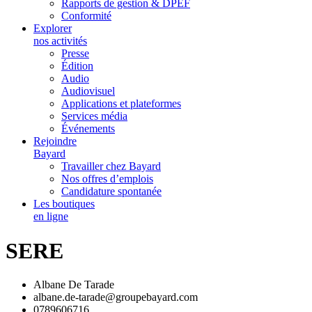
Rapports de gestion & DPEF
Conformité
Explorer
nos activités
Presse
Édition
Audio
Audiovisuel
Applications et plateformes
Services média
Événements
Rejoindre
Bayard
Travailler chez Bayard
Nos offres d’emplois
Candidature spontanée
Les boutiques
en ligne
SERE
Albane De Tarade
albane.de-tarade@groupebayard.com
0789606716