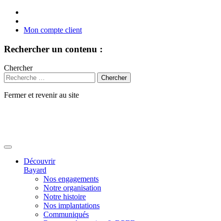
Mon compte client
Rechercher un contenu :
Chercher
Fermer et revenir au site
Aller
au
contenu
Découvrir
Bayard
Nos engagements
Notre organisation
Notre histoire
Nos implantations
Communiqués