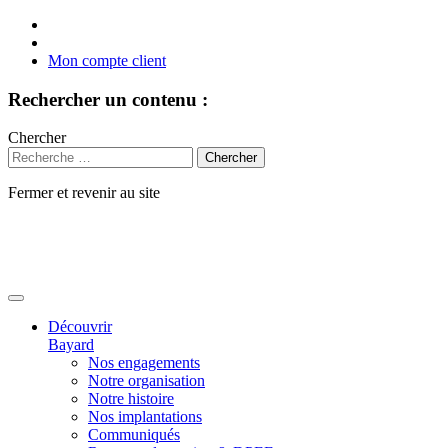
Mon compte client
Rechercher un contenu :
Chercher
Fermer et revenir au site
Aller
au
contenu
Découvrir
Bayard
Nos engagements
Notre organisation
Notre histoire
Nos implantations
Communiqués