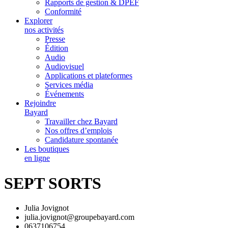
Rapports de gestion & DPEF
Conformité
Explorer
nos activités
Presse
Édition
Audio
Audiovisuel
Applications et plateformes
Services média
Événements
Rejoindre
Bayard
Travailler chez Bayard
Nos offres d’emplois
Candidature spontanée
Les boutiques
en ligne
SEPT SORTS
Julia Jovignot
julia.jovignot@groupebayard.com
0637106754