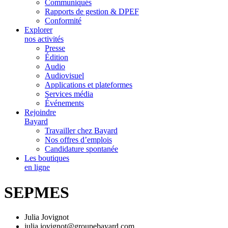
Communiqués
Rapports de gestion & DPEF
Conformité
Explorer
nos activités
Presse
Édition
Audio
Audiovisuel
Applications et plateformes
Services média
Événements
Rejoindre
Bayard
Travailler chez Bayard
Nos offres d’emplois
Candidature spontanée
Les boutiques
en ligne
SEPMES
Julia Jovignot
julia.jovignot@groupebayard.com