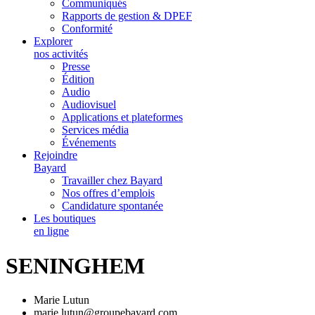
Communiqués
Rapports de gestion & DPEF
Conformité
Explorer
nos activités
Presse
Édition
Audio
Audiovisuel
Applications et plateformes
Services média
Événements
Rejoindre
Bayard
Travailler chez Bayard
Nos offres d’emplois
Candidature spontanée
Les boutiques
en ligne
SENINGHEM
Marie Lutun
marie.lutun@groupebayard.com