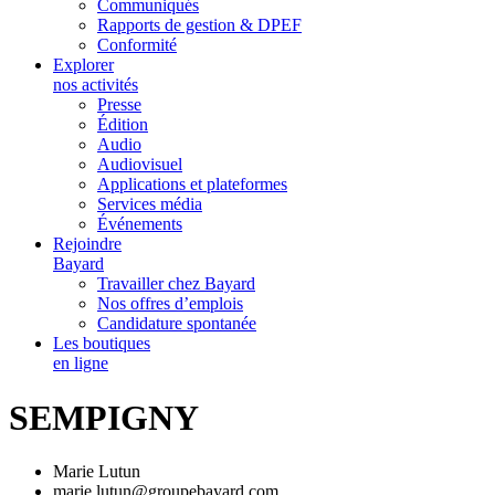
Communiqués
Rapports de gestion & DPEF
Conformité
Explorer
nos activités
Presse
Édition
Audio
Audiovisuel
Applications et plateformes
Services média
Événements
Rejoindre
Bayard
Travailler chez Bayard
Nos offres d’emplois
Candidature spontanée
Les boutiques
en ligne
SEMPIGNY
Marie Lutun
marie.lutun@groupebayard.com