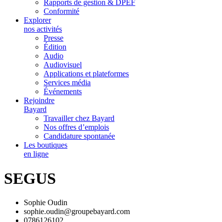
Rapports de gestion & DPEF
Conformité
Explorer
nos activités
Presse
Édition
Audio
Audiovisuel
Applications et plateformes
Services média
Événements
Rejoindre
Bayard
Travailler chez Bayard
Nos offres d’emplois
Candidature spontanée
Les boutiques
en ligne
SEGUS
Sophie Oudin
sophie.oudin@groupebayard.com
0786126102