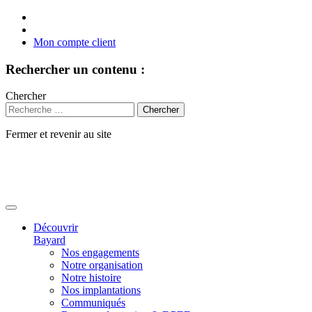
Mon compte client
Rechercher un contenu :
Chercher
Fermer et revenir au site
Aller
au
contenu
Découvrir
Bayard
Nos engagements
Notre organisation
Notre histoire
Nos implantations
Communiqués