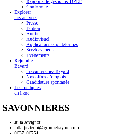
Rapports de gestion & DPEF
Conformité
Explorer
nos activités
Presse
Édition
Audio
Audiovisuel
Applications et plateformes
Services média
Événements
Rejoindre
Bayard
Travailler chez Bayard
Nos offres d’emplois
Candidature spontanée
Les boutiques
en ligne
SAVONNIERES
Julia Jovignot
julia.jovignot@groupebayard.com
0637106754