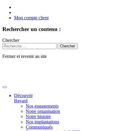
Mon compte client
Rechercher un contenu :
Chercher
Fermer et revenir au site
Aller
au
contenu
Découvrir
Bayard
Nos engagements
Notre organisation
Notre histoire
Nos implantations
Communiqués