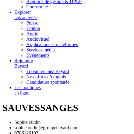
Rapports de gestion & DPEF
Conformité
Explorer
nos activités
Presse
Édition
Audio
Audiovisuel
Applications et plateformes
Services média
Événements
Rejoindre
Bayard
Travailler chez Bayard
Nos offres d’emplois
Candidature spontanée
Les boutiques
en ligne
SAUVESSANGES
Sophie Oudin
sophie.oudin@groupebayard.com
0786126102