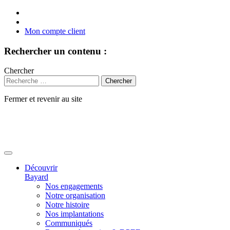
Mon compte client
Rechercher un contenu :
Chercher
Fermer et revenir au site
Aller
au
contenu
Découvrir
Bayard
Nos engagements
Notre organisation
Notre histoire
Nos implantations
Communiqués