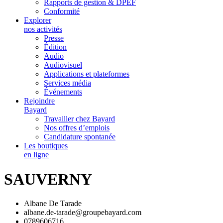
Rapports de gestion & DPEF
Conformité
Explorer
nos activités
Presse
Édition
Audio
Audiovisuel
Applications et plateformes
Services média
Événements
Rejoindre
Bayard
Travailler chez Bayard
Nos offres d’emplois
Candidature spontanée
Les boutiques
en ligne
SAUVERNY
Albane De Tarade
albane.de-tarade@groupebayard.com
0789606716