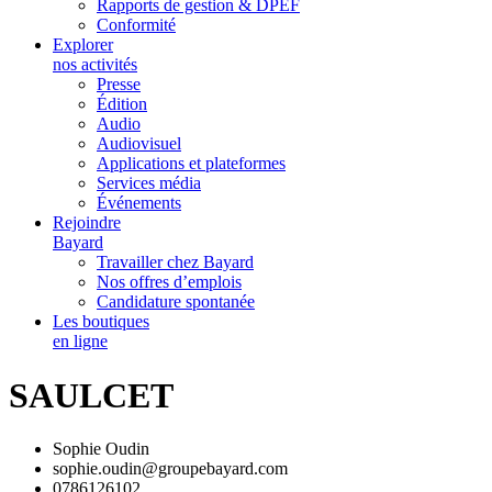
Rapports de gestion & DPEF
Conformité
Explorer
nos activités
Presse
Édition
Audio
Audiovisuel
Applications et plateformes
Services média
Événements
Rejoindre
Bayard
Travailler chez Bayard
Nos offres d’emplois
Candidature spontanée
Les boutiques
en ligne
SAULCET
Sophie Oudin
sophie.oudin@groupebayard.com
0786126102