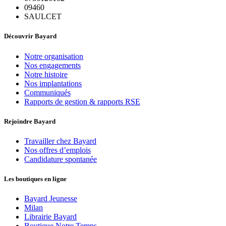
09460
SAULCET
Découvrir Bayard
Notre organisation
Nos engagements
Notre histoire
Nos implantations
Communiqués
Rapports de gestion & rapports RSE
Rejoindre Bayard
Travailler chez Bayard
Nos offres d’emplois
Candidature spontanée
Les boutiques en ligne
Bayard Jeunesse
Milan
Librairie Bayard
Boutique Notre Temps