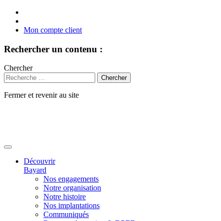
Mon compte client
Rechercher un contenu :
Chercher
Fermer et revenir au site
Aller
au
contenu
Découvrir
Bayard
Nos engagements
Notre organisation
Notre histoire
Nos implantations
Communiqués