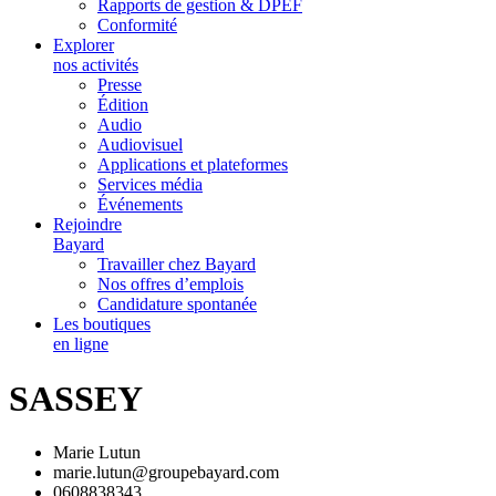
Rapports de gestion & DPEF
Conformité
Explorer
nos activités
Presse
Édition
Audio
Audiovisuel
Applications et plateformes
Services média
Événements
Rejoindre
Bayard
Travailler chez Bayard
Nos offres d’emplois
Candidature spontanée
Les boutiques
en ligne
SASSEY
Marie Lutun
marie.lutun@groupebayard.com
0608838343