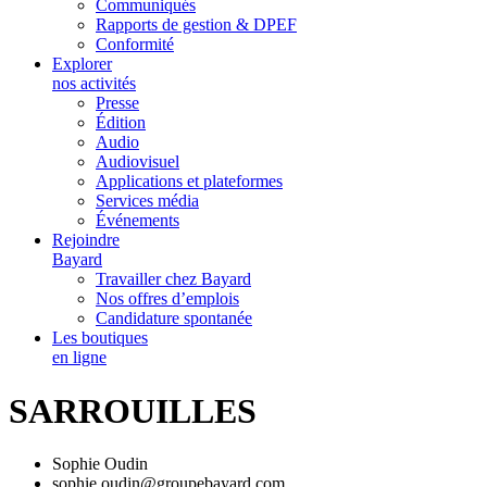
Communiqués
Rapports de gestion & DPEF
Conformité
Explorer
nos activités
Presse
Édition
Audio
Audiovisuel
Applications et plateformes
Services média
Événements
Rejoindre
Bayard
Travailler chez Bayard
Nos offres d’emplois
Candidature spontanée
Les boutiques
en ligne
SARROUILLES
Sophie Oudin
sophie.oudin@groupebayard.com