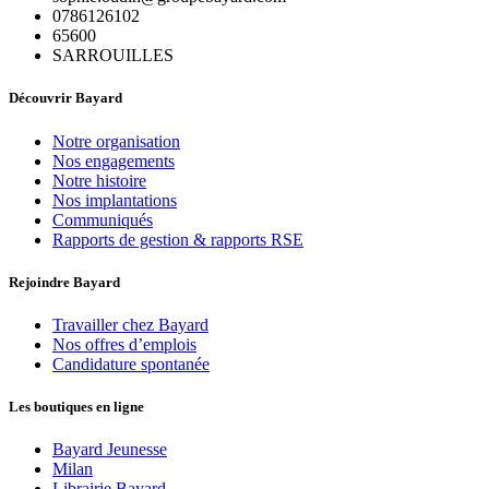
0786126102
65600
SARROUILLES
Découvrir Bayard
Notre organisation
Nos engagements
Notre histoire
Nos implantations
Communiqués
Rapports de gestion & rapports RSE
Rejoindre Bayard
Travailler chez Bayard
Nos offres d’emplois
Candidature spontanée
Les boutiques en ligne
Bayard Jeunesse
Milan
Librairie Bayard