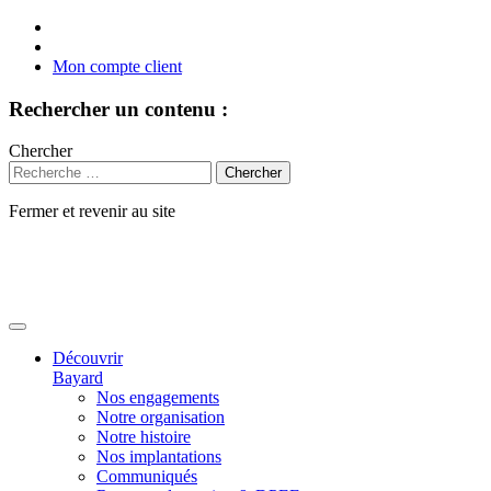
Mon compte client
Rechercher un contenu :
Chercher
Fermer et revenir au site
Aller
au
contenu
Découvrir
Bayard
Nos engagements
Notre organisation
Notre histoire
Nos implantations
Communiqués