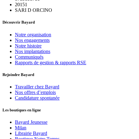
20151
SARI D ORCINO
Découvrir Bayard
Notre organisation
Nos engagements
Notre histoire
Nos implantations
Communiqués
Rapports de gestion & rapports RSE
Rejoindre Bayard
Travailler chez Bayard
Nos offres d’emplois
Candidature spontanée
Les boutiques en ligne
Bayard Jeunesse
Milan
Librairie Bayard
Boutique Notre Temps