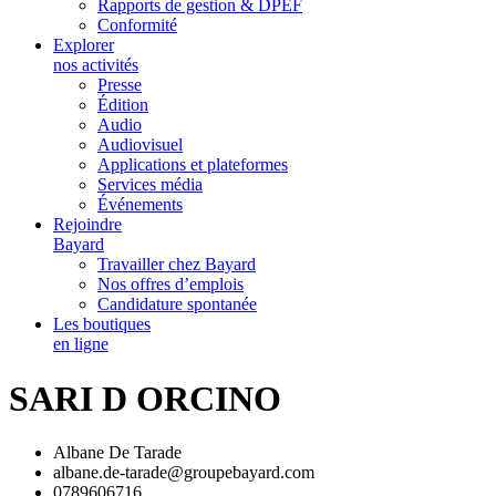
Rapports de gestion & DPEF
Conformité
Explorer
nos activités
Presse
Édition
Audio
Audiovisuel
Applications et plateformes
Services média
Événements
Rejoindre
Bayard
Travailler chez Bayard
Nos offres d’emplois
Candidature spontanée
Les boutiques
en ligne
SARI D ORCINO
Albane De Tarade
albane.de-tarade@groupebayard.com
0789606716