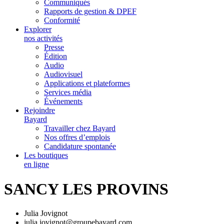
Communiqués
Rapports de gestion & DPEF
Conformité
Explorer
nos activités
Presse
Édition
Audio
Audiovisuel
Applications et plateformes
Services média
Événements
Rejoindre
Bayard
Travailler chez Bayard
Nos offres d’emplois
Candidature spontanée
Les boutiques
en ligne
SANCY LES PROVINS
Julia Jovignot
julia.jovignot@groupebayard.com