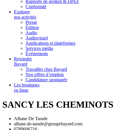
Rapports de gestion & DPEF
Conformité
Explorer
nos activités
Presse
Édition
Audio
Audiovisuel
Applications et plateformes
Services média
Événements
Rejoindre
Bayard
Travailler chez Bayard
Nos offres d’emplois
Candidature spontanée
Les boutiques
en ligne
SANCY LES CHEMINOTS
Albane De Tarade
albane.de-tarade@groupebayard.com
0789606716