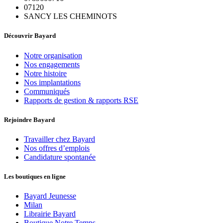
07120
SANCY LES CHEMINOTS
Découvrir Bayard
Notre organisation
Nos engagements
Notre histoire
Nos implantations
Communiqués
Rapports de gestion & rapports RSE
Rejoindre Bayard
Travailler chez Bayard
Nos offres d’emplois
Candidature spontanée
Les boutiques en ligne
Bayard Jeunesse
Milan
Librairie Bayard
Boutique Notre Temps