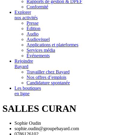
Rapports de gestion & DPEF
Conformité
Explorer
nos activités
Presse
Édition
Audio
Audiovisuel
Applications et plateformes
Services média
Événements
Rejoindre
Bayard
Travailler chez Bayard
Nos offres d’emplois
Candidature spontanée
Les boutiques
en ligne
SALLES CURAN
Sophie Oudin
sophie.oudin@groupebayard.com
0786126102