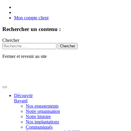
Mon compte client
Rechercher un contenu :
Chercher
Fermer et revenir au site
Aller
au
contenu
Découvrir
Bayard
Nos engagements
Notre organisation
Notre histoire
Nos implantations
Communiqués