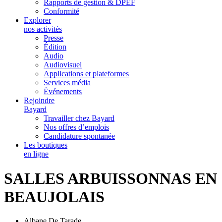
Rapports de gestion & DPEF
Conformité
Explorer
nos activités
Presse
Édition
Audio
Audiovisuel
Applications et plateformes
Services média
Événements
Rejoindre
Bayard
Travailler chez Bayard
Nos offres d’emplois
Candidature spontanée
Les boutiques
en ligne
SALLES ARBUISSONNAS EN
BEAUJOLAIS
Albane De Tarade