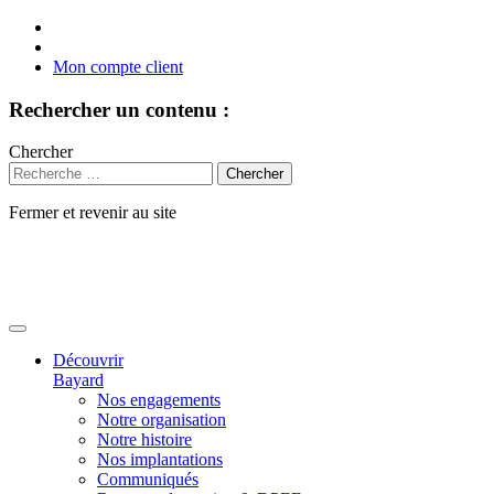
Mon compte client
Rechercher un contenu :
Chercher
Fermer et revenir au site
Aller
au
contenu
Découvrir
Bayard
Nos engagements
Notre organisation
Notre histoire
Nos implantations
Communiqués