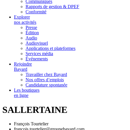
Communiqués
Rapports de gestion & DPEF
Conformité
Explorer
nos activités
Presse
Édition
Audio
Audiovisuel
Applications et plateformes
Services média
Événements
Rejoindre
Bayard
Travailler chez Bayard
Nos offres d’emplois
Candidature spontanée
Les boutiques
en ligne
SALLERTAINE
François Tourtelier
francois.tourtelier@groupebayard.com