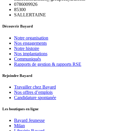
0786009926
85300
SALLERTAINE
Découvrir Bayard
Notre organisation
Nos engagements
Notre histoire
Nos implantations
Communiqués
Rapports de gestion & rapports RSE
Rejoindre Bayard
Travailler chez Bayard
Nos offres d’emplois
Candidature spontanée
Les boutiques en ligne
Bayard Jeunesse
Milan
Librairie Bayard