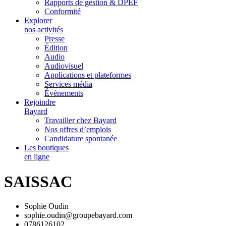
Rapports de gestion & DPEF
Conformité
Explorer
nos activités
Presse
Édition
Audio
Audiovisuel
Applications et plateformes
Services média
Événements
Rejoindre
Bayard
Travailler chez Bayard
Nos offres d’emplois
Candidature spontanée
Les boutiques
en ligne
SAISSAC
Sophie Oudin
sophie.oudin@groupebayard.com
0786126102