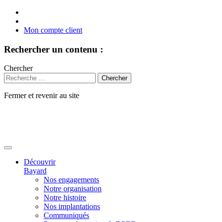
Mon compte client
Rechercher un contenu :
Chercher
Fermer et revenir au site
Aller
au
contenu
Découvrir
Bayard
Nos engagements
Notre organisation
Notre histoire
Nos implantations
Communiqués