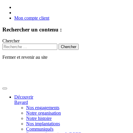
Mon compte client
Rechercher un contenu :
Chercher
Fermer et revenir au site
Aller
au
contenu
Découvrir
Bayard
Nos engagements
Notre organisation
Notre histoire
Nos implantations
Communiqués