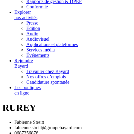
Rapports de gestion & DPEF
Conformité
Explorer
nos activités
Presse
Édition
Audio
Audiovisuel
Applications et plateformes
Services média
Événements
Rejoindre
Bayard
Travailler chez Bayard
Nos offres d’emplois
Candidature spontanée
Les boutiques
en ligne
RUREY
Fabienne Streitt
fabienne.streitt@groupebayard.com
0687256876