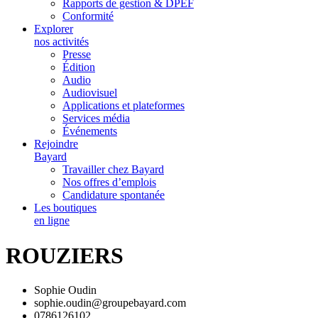
Rapports de gestion & DPEF
Conformité
Explorer
nos activités
Presse
Édition
Audio
Audiovisuel
Applications et plateformes
Services média
Événements
Rejoindre
Bayard
Travailler chez Bayard
Nos offres d’emplois
Candidature spontanée
Les boutiques
en ligne
ROUZIERS
Sophie Oudin
sophie.oudin@groupebayard.com
0786126102