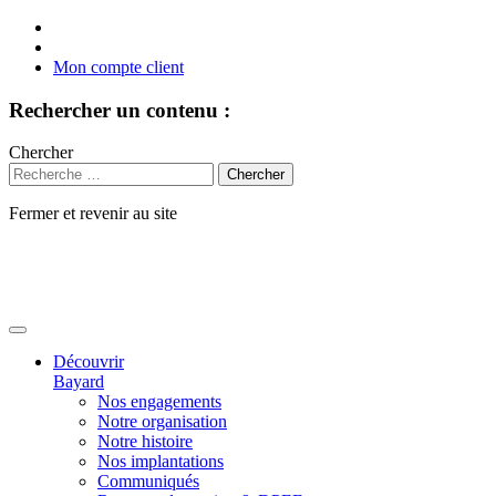
Mon compte client
Rechercher un contenu :
Chercher
Fermer et revenir au site
Aller
au
contenu
Découvrir
Bayard
Nos engagements
Notre organisation
Notre histoire
Nos implantations
Communiqués