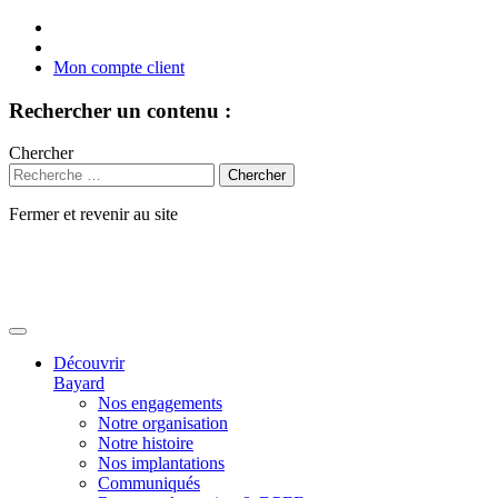
Mon compte client
Rechercher un contenu :
Chercher
Fermer et revenir au site
Aller
au
contenu
Découvrir
Bayard
Nos engagements
Notre organisation
Notre histoire
Nos implantations
Communiqués