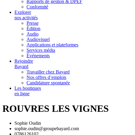
Rapports de gestion & DPEF
Conformité
Explorer
nos activités
Presse
Édition
Audio
Audiovisuel
Applications et plateformes
Services média
Événements
Rejoindre
Bayard
Travailler chez Bayard
Nos offres d’emplois
Candidature spontanée
Les boutiques
en ligne
ROUVRES LES VIGNES
Sophie Oudin
sophie.oudin@groupebayard.com
0786126102