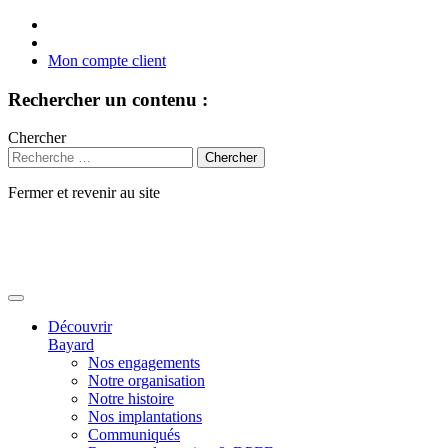
Mon compte client
Rechercher un contenu :
Chercher
Fermer et revenir au site
Aller
au
contenu
Découvrir
Bayard
Nos engagements
Notre organisation
Notre histoire
Nos implantations
Communiqués