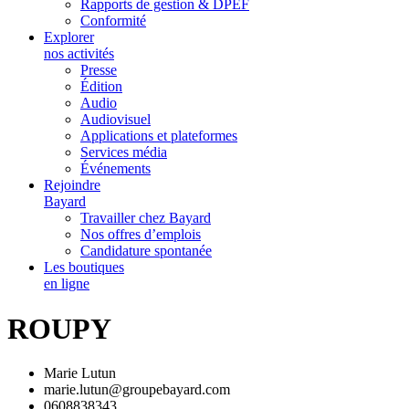
Rapports de gestion & DPEF
Conformité
Explorer
nos activités
Presse
Édition
Audio
Audiovisuel
Applications et plateformes
Services média
Événements
Rejoindre
Bayard
Travailler chez Bayard
Nos offres d’emplois
Candidature spontanée
Les boutiques
en ligne
ROUPY
Marie Lutun
marie.lutun@groupebayard.com
0608838343