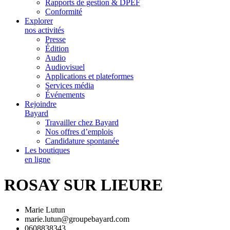
Rapports de gestion & DPEF
Conformité
Explorer
nos activités
Presse
Édition
Audio
Audiovisuel
Applications et plateformes
Services média
Événements
Rejoindre
Bayard
Travailler chez Bayard
Nos offres d’emplois
Candidature spontanée
Les boutiques
en ligne
ROSAY SUR LIEURE
Marie Lutun
marie.lutun@groupebayard.com
0608838343