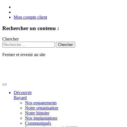
Mon compte client
Rechercher un contenu :
Chercher
Fermer et revenir au site
Aller
au
contenu
Découvrir
Bayard
Nos engagements
Notre organisation
Notre histoire
Nos implantations
Communiqués