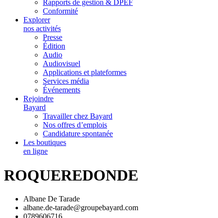
Rapports de gestion & DPEF
Conformité
Explorer
nos activités
Presse
Édition
Audio
Audiovisuel
Applications et plateformes
Services média
Événements
Rejoindre
Bayard
Travailler chez Bayard
Nos offres d’emplois
Candidature spontanée
Les boutiques
en ligne
ROQUEREDONDE
Albane De Tarade
albane.de-tarade@groupebayard.com
0789606716