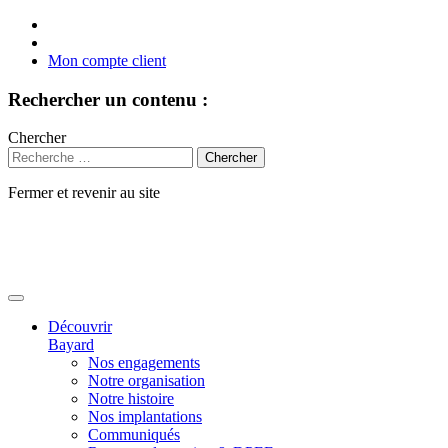
Mon compte client
Rechercher un contenu :
Chercher
Fermer et revenir au site
Aller
au
contenu
Découvrir
Bayard
Nos engagements
Notre organisation
Notre histoire
Nos implantations
Communiqués