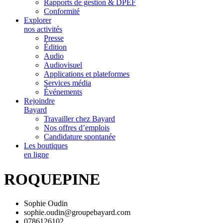
Rapports de gestion & DPEF
Conformité
Explorer
nos activités
Presse
Édition
Audio
Audiovisuel
Applications et plateformes
Services média
Événements
Rejoindre
Bayard
Travailler chez Bayard
Nos offres d’emplois
Candidature spontanée
Les boutiques
en ligne
ROQUEPINE
Sophie Oudin
sophie.oudin@groupebayard.com
0786126102