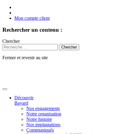
Mon compte client
Rechercher un contenu :
Chercher
Fermer et revenir au site
Aller
au
contenu
Découvrir
Bayard
Nos engagements
Notre organisation
Notre histoire
Nos implantations
Communiqués