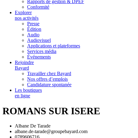
Rapports de gestion & DPEF
Conformité
Explorer
nos activités
Presse
Édition
Audio
Audiovisuel
Applications et plateformes
Services média
Événements
Rejoindre
Bayard
Travailler chez Bayard
Nos offres d’emplois
Candidature spontanée
Les boutiques
en ligne
ROMANS SUR ISERE
Albane De Tarade
albane.de-tarade@groupebayard.com
0789606716