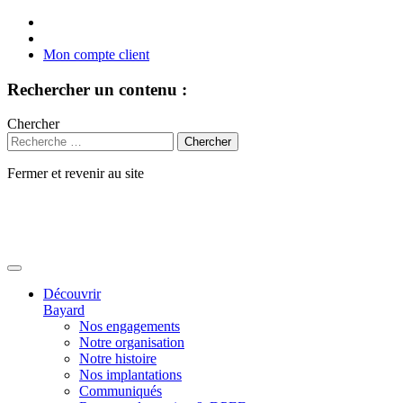
Mon compte client
Rechercher un contenu :
Chercher
Fermer et revenir au site
Aller
au
contenu
Découvrir
Bayard
Nos engagements
Notre organisation
Notre histoire
Nos implantations
Communiqués