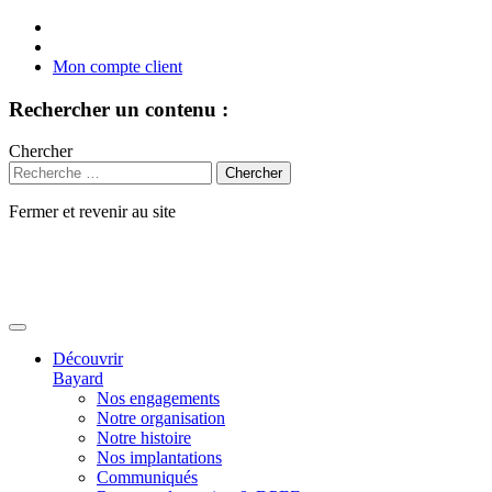
Mon compte client
Rechercher un contenu :
Chercher
Fermer et revenir au site
Aller
au
contenu
Découvrir
Bayard
Nos engagements
Notre organisation
Notre histoire
Nos implantations
Communiqués