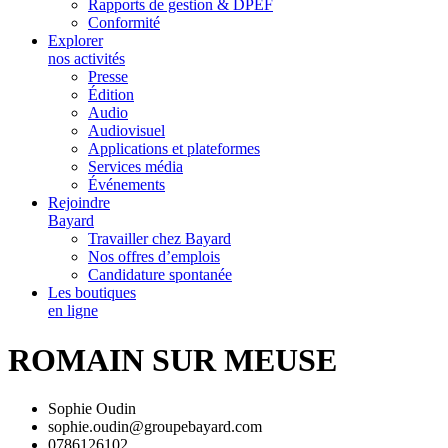
Rapports de gestion & DPEF
Conformité
Explorer
nos activités
Presse
Édition
Audio
Audiovisuel
Applications et plateformes
Services média
Événements
Rejoindre
Bayard
Travailler chez Bayard
Nos offres d’emplois
Candidature spontanée
Les boutiques
en ligne
ROMAIN SUR MEUSE
Sophie Oudin
sophie.oudin@groupebayard.com
0786126102