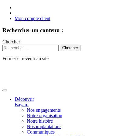
Mon compte client
Rechercher un contenu :
Chercher
Fermer et revenir au site
Aller
au
contenu
Découvrir
Bayard
Nos engagements
Notre organisation
Notre histoire
Nos implantations
Communiqués