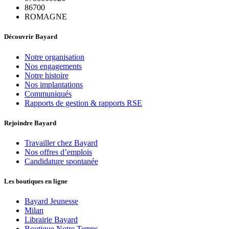
86700
ROMAGNE
Découvrir Bayard
Notre organisation
Nos engagements
Notre histoire
Nos implantations
Communiqués
Rapports de gestion & rapports RSE
Rejoindre Bayard
Travailler chez Bayard
Nos offres d’emplois
Candidature spontanée
Les boutiques en ligne
Bayard Jeunesse
Milan
Librairie Bayard
Boutique Notre Temps