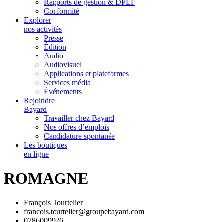
Rapports de gestion & DPEF
Conformité
Explorer
nos activités
Presse
Édition
Audio
Audiovisuel
Applications et plateformes
Services média
Événements
Rejoindre
Bayard
Travailler chez Bayard
Nos offres d’emplois
Candidature spontanée
Les boutiques
en ligne
ROMAGNE
François Tourtelier
francois.tourtelier@groupebayard.com
0786009926