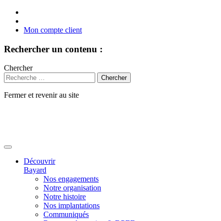
Mon compte client
Rechercher un contenu :
Chercher
Fermer et revenir au site
Aller
au
contenu
Découvrir
Bayard
Nos engagements
Notre organisation
Notre histoire
Nos implantations
Communiqués