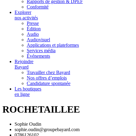
Rapports de gestion & DPEF
Conformité
Explorer
nos activités
Presse
Édition
Audio
Audiovisuel
Applications et plateformes
Services média
Événements
Rejoindre
Bayard
Travailler chez Bayard
Nos offres d’emplois
Candidature spontanée
Les boutiques
en ligne
ROCHETAILLEE
Sophie Oudin
sophie.oudin@groupebayard.com
0786126102