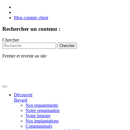
Mon compte client
Rechercher un contenu :
Chercher
Fermer et revenir au site
Aller
au
contenu
Découvrir
Bayard
Nos engagements
Notre organisation
Notre histoire
Nos implantations
Communiqués