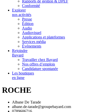
Rapports de gestion & DPEF
Conformité
Explorer
nos activités
Presse
Édition
Audio
Audiovisuel
Applications et plateformes
Services média
Événements
Rejoindre
Bayard
Travailler chez Bayard
Nos offres d’emplois
Candidature spontanée
Les boutiques
en ligne
ROCHE
Albane De Tarade
albane.de-tarade@groupebayard.com
0789606716