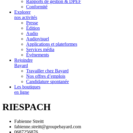
Rapports de gestion & DPEF
Conformité
Explorer
nos activités
Presse
Édition
Audio
Audiovisuel
Applications et plateformes
Services média
Événements
Rejoindre
Bayard
Travailler chez Bayard
Nos offres d’emplois
Candidature spontanée
Les boutiques
en ligne
RIESPACH
Fabienne Streitt
fabienne.streitt@groupebayard.com
0687256876