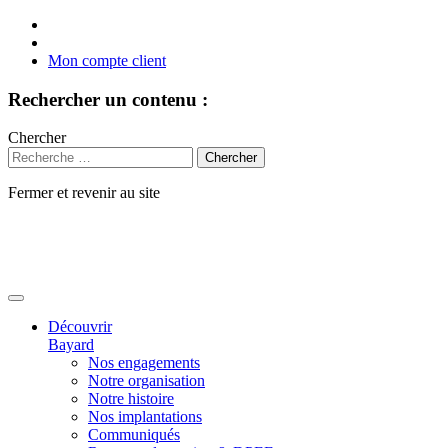
Mon compte client
Rechercher un contenu :
Chercher
Fermer et revenir au site
Aller
au
contenu
Découvrir
Bayard
Nos engagements
Notre organisation
Notre histoire
Nos implantations
Communiqués