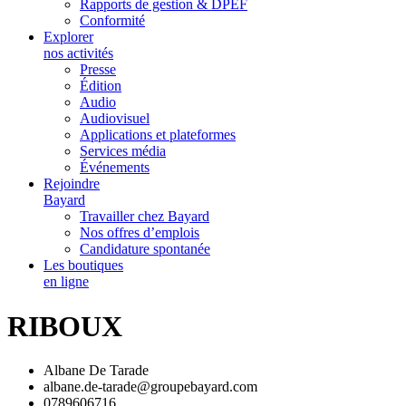
Rapports de gestion & DPEF
Conformité
Explorer
nos activités
Presse
Édition
Audio
Audiovisuel
Applications et plateformes
Services média
Événements
Rejoindre
Bayard
Travailler chez Bayard
Nos offres d’emplois
Candidature spontanée
Les boutiques
en ligne
RIBOUX
Albane De Tarade
albane.de-tarade@groupebayard.com
0789606716