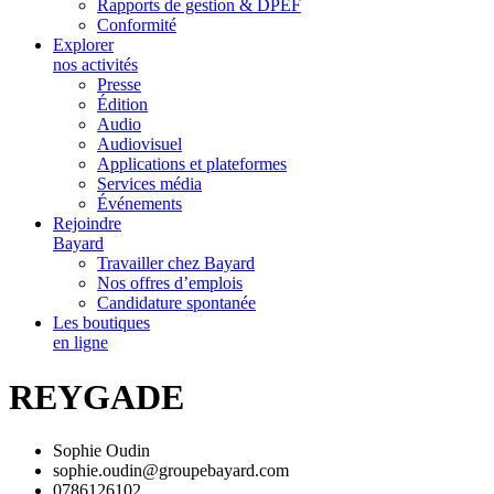
Rapports de gestion & DPEF
Conformité
Explorer
nos activités
Presse
Édition
Audio
Audiovisuel
Applications et plateformes
Services média
Événements
Rejoindre
Bayard
Travailler chez Bayard
Nos offres d’emplois
Candidature spontanée
Les boutiques
en ligne
REYGADE
Sophie Oudin
sophie.oudin@groupebayard.com
0786126102