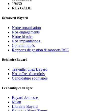
19430
REYGADE
Découvrir Bayard
Notre organisation
Nos engagements
Notre histoire
Nos implantations
Communiqués
Rapports de gestion & rapports RSE
Rejoindre Bayard
Travailler chez Bayard
Nos offres d’emplois
Candidature spontanée
Les boutiques en ligne
Bayard Jeunesse
Milan
Librairie Bayard
Boutique Notre Temps