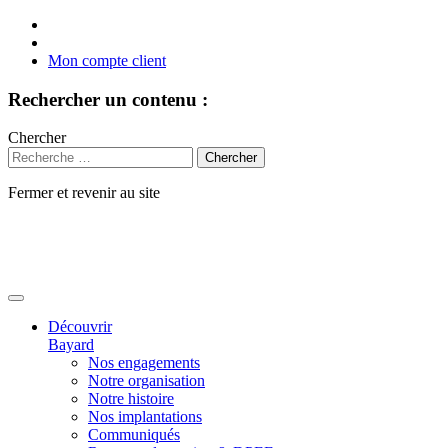
Mon compte client
Rechercher un contenu :
Chercher
Fermer et revenir au site
Aller
au
contenu
Découvrir
Bayard
Nos engagements
Notre organisation
Notre histoire
Nos implantations
Communiqués