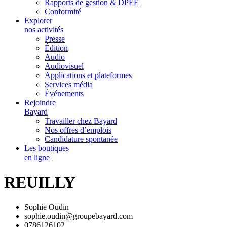
Rapports de gestion & DPEF
Conformité
Explorer
nos activités
Presse
Édition
Audio
Audiovisuel
Applications et plateformes
Services média
Événements
Rejoindre
Bayard
Travailler chez Bayard
Nos offres d’emplois
Candidature spontanée
Les boutiques
en ligne
REUILLY
Sophie Oudin
sophie.oudin@groupebayard.com
0786126102