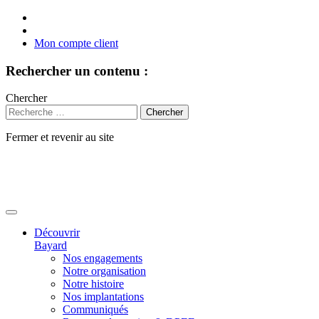
Mon compte client
Rechercher un contenu :
Chercher
Fermer et revenir au site
Aller
au
contenu
Découvrir
Bayard
Nos engagements
Notre organisation
Notre histoire
Nos implantations
Communiqués