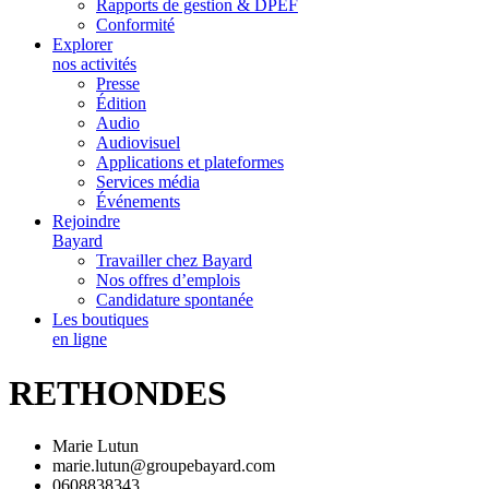
Rapports de gestion & DPEF
Conformité
Explorer
nos activités
Presse
Édition
Audio
Audiovisuel
Applications et plateformes
Services média
Événements
Rejoindre
Bayard
Travailler chez Bayard
Nos offres d’emplois
Candidature spontanée
Les boutiques
en ligne
RETHONDES
Marie Lutun
marie.lutun@groupebayard.com
0608838343