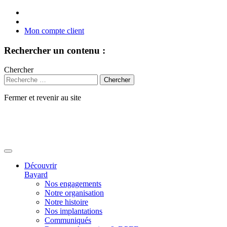
Mon compte client
Rechercher un contenu :
Chercher
Fermer et revenir au site
Aller
au
contenu
Découvrir
Bayard
Nos engagements
Notre organisation
Notre histoire
Nos implantations
Communiqués