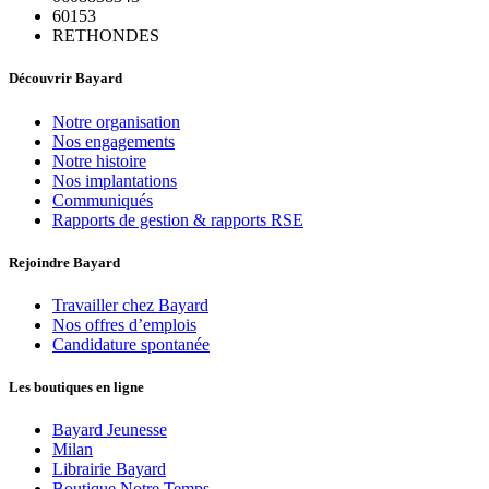
60153
RETHONDES
Découvrir Bayard
Notre organisation
Nos engagements
Notre histoire
Nos implantations
Communiqués
Rapports de gestion & rapports RSE
Rejoindre Bayard
Travailler chez Bayard
Nos offres d’emplois
Candidature spontanée
Les boutiques en ligne
Bayard Jeunesse
Milan
Librairie Bayard
Boutique Notre Temps