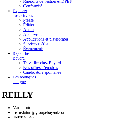
Rapports de gestion & DPEF
Conformité
Explorer
nos activités
Presse
Édition
Audio
Audiovisuel
Applications et plateformes
Services média
Événements
Rejoindre
Bayard
Travailler chez Bayard
Nos offres d’emplois
Candidature spontanée
Les boutiques
en ligne
REILLY
Marie Lutun
marie.lutun@groupebayard.com
0608838343